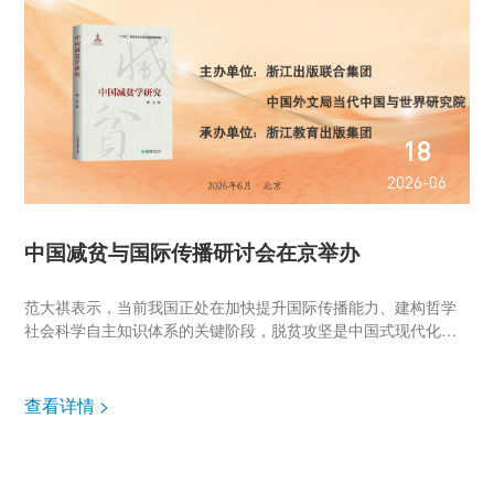
18
2026-06
中国减贫与国际传播研讨会在京举办
范大祺表示，当前我国正处在加快提升国际传播能力、建构哲学
社会科学自主知识体系的关键阶段，脱贫攻坚是中国式现代化进
程中辨识度突出、说服力强劲、国际影响力广泛的标志性成果，
亦是海外读懂中国发展道路、认知制度优势的关键切入点。中国
减贫实践植根中华...
查看详情 >