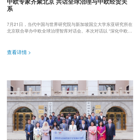
中欧专家齐聚北京 共话全球治理与中欧经贸关
系
7月21日，当代中国与世界研究院与新加坡国立大学东亚研究所在
北京联合举办中欧全球治理智库对话会。本次对话以 “深化中欧经
贸对话，妥善化解经贸摩擦”为主题，汇聚中欧顶尖学者、行业专
家开展专题交流与深度研讨。 ▲对话会现场 本次对话会由新加坡
国...
查看详情 >