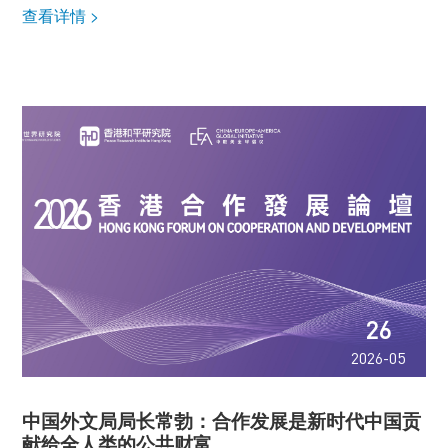
高度...
查看详情 >
26
2026-05
中国外文局局长常勃：合作发展是新时代中国贡
献给全人类的公共财富