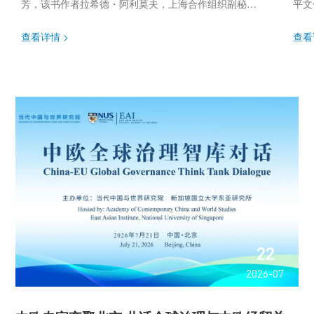
芳，该书作者拉希德・阿利莫夫，上海合作组织副秘书
平文
长萨义德穆罗德佐达、前副秘书长王开文，中央民族大
要指
学荣誉资深教授胡振华等嘉宾出席活动并...
家总
查看详情 >
查看
22
2026-07