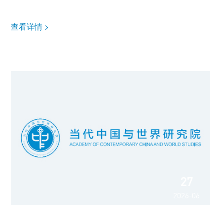
论坛并致辞，厄瓜多尔前交通和公共工程部部长、北京语言大学
教授赫克托·比亚格兰·西佩达出席论坛。中国外文局副总编辑、
当...
查看详情 >
27
2026-06