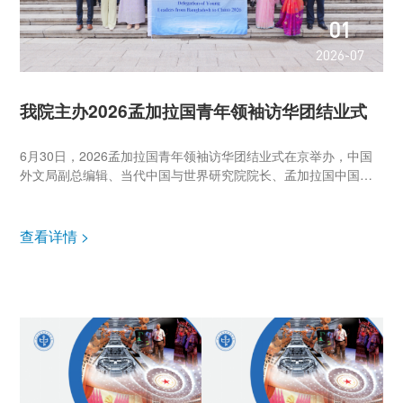
01
2026-07
我院主办2026孟加拉国青年领袖访华团结业式
6月30日，2026孟加拉国青年领袖访华团结业式在京举办，中国
外文局副总编辑、当代中国与世界研究院院长、孟加拉国中国研
究中心学术委员会中方委员李雅芳出席活动并致辞，上海国际问
题研究院副院长李开盛作闭幕致辞。 ▲李雅芳致辞 李雅芳表示，
此次孟...
查看详情 >