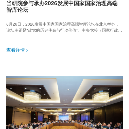
当研院参与承办2026发展中国家国家治理高端
智库论坛
6月26日，2026发展中国家国家治理高端智库论坛在北京举办，
论坛主题是“政党的历史使命与行动价值”。中央党校（国家行政学
院）分管日常工作的副校长（副院长）谢春涛，中央党史和文献
研究院院长曲青山，中国外文局局长常勃，中国日报社社长兼总
编辑曲...
查看详情 >