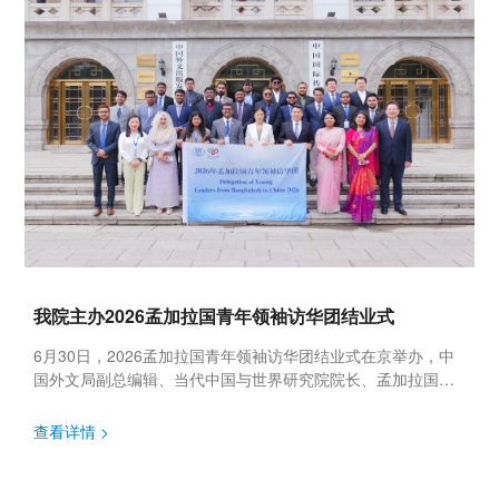
我院主办2026孟加拉国青年领袖访华团结业式
6月30日，2026孟加拉国青年领袖访华团结业式在京举办，中
国外文局副总编辑、当代中国与世界研究院院长、孟加拉国中
国研究中心学术委员会中方委员李雅芳出席活动并致辞，上海
国际问题研究...
查看详情 >