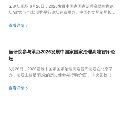
▲论坛现场 6月26日，2026发展中国家国家治理高端智库论
坛“政党与全球治理”平行论坛在京举办。中国外文局副局长于
运全出席论坛并致辞，厄瓜多尔前交通和公共工程部部长、北
京语言大学...
查看详情 >
当研院参与承办2026发展中国家国家治理高端智库论
坛
6月26日，2026发展中国家国家治理高端智库论坛在北京举
办，论坛主题是“政党的历史使命与行动价值”。中央党校（国
家行政学院）分管日常工作的副校长（副院长）谢春涛，中央
党史和文献研...
查看详情 >