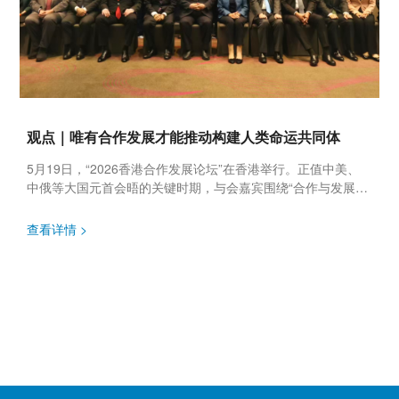
观点｜唯有合作发展才能推动构建人类命运共同体
5月19日，“2026香港合作发展论坛”在香港举行。正值中美、
中俄等大国元首会晤的关键时期，与会嘉宾围绕“合作与发展：
推动构建人类命运共同体”这一主题展开深入交流研讨，为新形
势下推...
查看详情 >