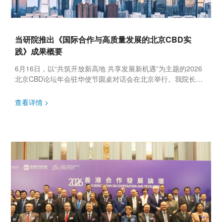
当研院推出《国际合作与高质量发展的北京CBD实
践》成果概要
6月16日，以“共筑开放新高地 共享发展新机遇”为主题的2026
北京CBD论坛年会驻华使节圆桌对话会在北京举行。我院长略
智库在会上介绍《合作新生态 发展新动能：国际合作与高质量
发展...
查看详情 >