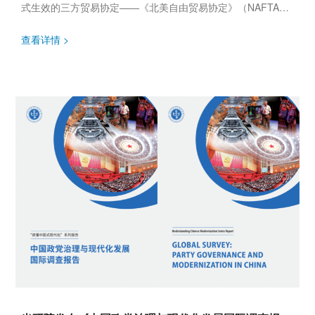
式生效的三方贸易协定——《北美自由贸易协定》（NAFTA）
首次将两个发达国家（美、加）与一个发展中国家（墨）紧密
结合在...
查看详情 >