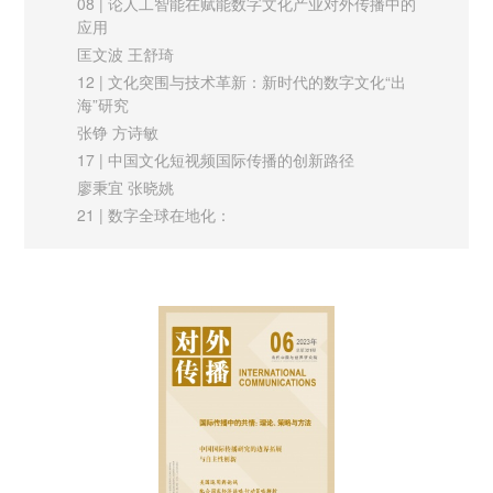
08 | 论人工智能在赋能数字文化产业对外传播中的
有许多问题尚待深入研究。文明交流互鉴不是一个空泛的概念，
应用
落实到实践中则体现在具体的物质、精神或文化资源上。这些资
匡文波 王舒琦
源在中国广袤的大地上星罗棋布，与每个地方的历史渊源、文化
12 | 文化突围与技术革新：新时代的数字文化“出
海”研究
脉络息息相关，国际传播的地方化实践因此成为深化文明交流互
张铮 方诗敏
鉴的一大突破口。中国地方国际传播依托器物、文化或媒体资
17 | 中国文化短视频国际传播的创新路径
源，在实践中涌现出了大量鲜活的案例，值得关注和研究。应将
廖秉宜 张晓姚
文明互鉴作为跨学科跨领域概念来建构，形成超越文明冲突论、
21 | 数字全球在地化：
文明一元论与线性文明观的文明交流与国际传播范式与方法论，
平台时代影视产业国际传播趋势探研
何天平 蒋贤成
以中华文化精髓为本，从本土的问题、视野和经验出发，进行文
26 | 技术幻像与现实传递之间：
明交流与国际传播的概念建构、机制探索、理念创新与规范反
中外虚拟现实新闻实践比较与伦理审视
思。
李卫东 覃亚林
31 | 以“四个创新”讲述具有地域特色的中国故事
讲好中国故事的策略创新：柔性叙事与软性传播
基于柳州日报社国际传播实践探索的思考
李斌 黎寒池 谢耘
讲好中国故事是国际传播的重要使命，对于塑造国家形象、提升
实践探索
国际话语权具有重要作用。在当前复杂严峻的国际舆论形势下，
35 | 面向欧盟精准讲好“一带一路”合作共建故事