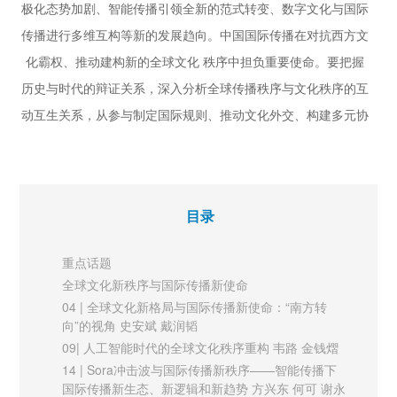
极化态势加剧、智能传播引领全新的范式转变、数字文化与国际
传播进行多维互构等新的发展趋向。中国国际传播在对抗西方文
化霸权、推动建构新的全球文化 秩序中担负重要使命。要把握
历史与时代的辩证关系，深入分析全球传播秩序与文化秩序的互
动互生关系，从参与制定国际规则、推动文化外交、构建多元协
同传播、建构人工智能时代的全球文化新秩序、加强国际文化贸
易等方面体系布局，系统谋划国际传播工作，对提升中华文化影
响力、促进文明交流互鉴具有重要意义。
目录
城市品牌国际传播中的艺术思维和艺术路径
重点话题
在全球化日益深入的背景下，形成城市自身独特的品牌和传播力
全球文化新秩序与国际传播新使命
是城市化实践中的重要一环。城市形象越来越成为衡量城市全球
04 | 全球文化新格局与国际传播新使命：“南方转
向”的视角 史安斌 戴润韬
竞争力特别是文化软实力的重要指标。挖掘城市自身的文化优
09| 人工智能时代的全球文化秩序重构 韦路 金钱熠
势，并通过艺术传播的加持，形成可感知和可认知的城市品牌价
14 | Sora冲击波与国际传播新秩序——智能传播下
值内涵，提升城市形象的独特性与吸引力，已成为城市国际传
国际传播新生态、新逻辑和新趋势 方兴东 何可 谢永