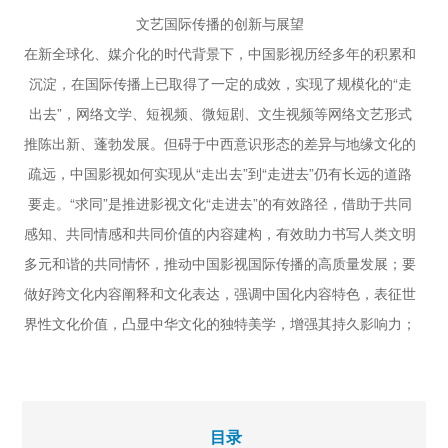
文艺国际传播的创新与展望
在新全球化、媒介化的时代背景下，中国影视历经多年的积累和
沉淀，在国际传播上已取得了一定的成效，实现了规模化的“走
出去”，网络文学、短视频、微短剧、文生视频等网络文艺形式
推陈出新、蓬勃发展。但碍于中西意识形态的差异与地缘文化的
疏远，中国影视如何实现从“走出去”到“走进去”仍有长远的道路
要走。“求同”是推进影视文化“走进去”的有效路径，借助于共同
感知、共同情感和共同价值的内容建构，有效助力书写人类文明
多元和谐的共同情怀，推动中国影视国际传播的高质量发展；要
做好跨文化内容阐释和文化表达，强调中国化内容特色，表征世
界性文化价值，凸显中华文化的独特美学，增强其持久影响力；
要以人工智能技术推进文艺软实力建设，实现中华优秀传统文化
传播力、影响力和共情力的全面提升。
目录
新时代讲好中国乡村故事的资源禀赋与可行路径