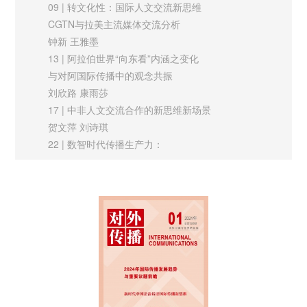
09 | 转文化性：国际人文交流新思维
73 | 国产网络动画的叙事特征与对外传播策略研究
播影响力榜单中，北京、上海、杭州、重庆、西安、成都、广
CGTN与拉美主流媒体交流分析
以《天官赐福》为例
州、深圳、青岛、武汉位列前十。报告发现当前中国内地城市国
钟新 王雅墨
张玉 高千千
际传播存在传播主体不够多元、传播叙事不够亲民、传播媒介趋
13 | 阿拉伯世界“向东看”内涵之变化
国际视野
于单一、传播受众参与较低等四个突出问题。为此，报告从建构
与对阿国际传播中的观念共振
77 | 意识形态的询唤：数字游戏与美国的战争宣传
城市国际传播共同体、激活体育赛事传播潜力、强化特色节展传
刘欣路 康雨莎
杨家明
17 | 中非人文交流合作的新思维新场景
播动能、聚合特色文旅传播流量、融合多元视听传播形态、巧用
贺文萍 刘诗琪
生活故事传播文本等六个方面为新时代中国城市有效提升国际传
22 | 数智时代传播生产力：
播影响力提出建议。
科技赋能文明交流互鉴的逻辑、特征与思路
卢迪 王蔚 徐彩莲
“双向奔赴”：国际传播学与区域国别学的理论互鉴
27 | 新形势下的国际人文交流合作：机遇与挑战
鄢传若斓 邢丽菊
从“走出去”到“走进去”再到“走出来”，从以我为主到兼顾他者视野
实践探索
再到推动构建人类命运共同体，应是中国国际传播工作的演进逻
32 | 2023中国城市国际传播影响力指数报告
辑。身处“走进去”的当下，如何依托区域国别学的知识体系不断
韦路 陈俊鹏
提升国际传播理论和实践的精准化水平，如何将媒介与传播逻辑
37 | 数字时代中国文化图书对美精准传播路径探析
融入区域国别研究，不断增强两个领域的交叉互动，共同创新国
孙万军