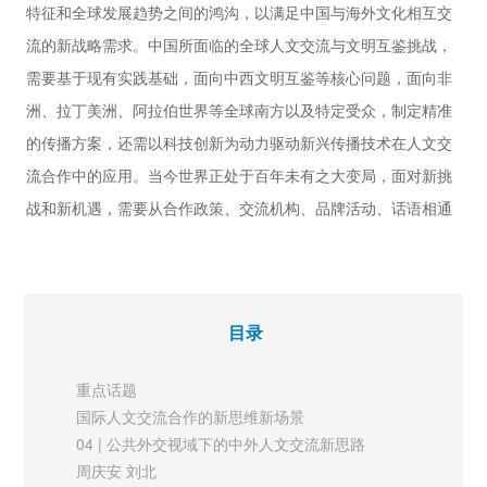
特征和全球发展趋势之间的鸿沟，以满足中国与海外文化相互交
理论平台
流的新战略需求。中国所面临的全球人文交流与文明互鉴挑战，
51 | 构建以马克思主义新闻观
为基石的国际传播自主知识体系
需要基于现有实践基础，面向中西文明互鉴等核心问题，面向非
胡正荣 孟丁炜
洲、拉丁美洲、阿拉伯世界等全球南方以及特定受众，制定精准
55 | “全球下乡”：
的传播方案，还需以科技创新为动力驱动新兴传播技术在人文交
国际传播人才培养的历史经验与思考
流合作中的应用。当今世界正处于百年未有之大变局，面对新挑
王维佳 何彦晖
战和新机遇，需要从合作政策、交流机构、品牌活动、话语相通
60 | 以数智传播力全面提升国际传播效能
崔素玲 吴炫蓉
等方面形成完善的国际人文交流合作路径，使得国际人文交流实
64 | 增强中欧关系韧性 描绘新征程多边合作美好前
现体系化、在地化、常态化、长效化与全民化。
景
中欧美智库合作论坛·2023欧洲对话综述
目录
2023中国城市国际传播影响力指数报告
赵丽莎 刘颖
【圆桌论坛】
本报告重点关注2023年中国直辖市、省会城市、副省级城市及
重点话题
69 | Sora、生成式人工智能与我国国际传播的新生
港澳台地区共计39个主要城市的国际传播现状，通过数据评估得
国际人文交流合作的新思维新场景
态
出国际传播影响力前十名的城市依次为香港、北京、上海、澳
04 | 公共外交视域下的中外人文交流新思路
张毓强 姬德强
门、台北、杭州、重庆、西安、成都、广州。在内地城市国际传
周庆安 刘北
新媒体