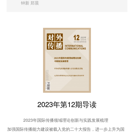
钟新 郑晨
全球软实力评价体系的变革与重构
24 | 因势而新：中华优秀传统文化国际传播探索与
展望
新版全球软实力指标体系结合世界各国软实力发展现状，重点突
王润珏 高再红
出数字时代世界主要国家软实力发展成果，解构软实力话语体系
28 | 2024年我国国际传播的关键变量与重点议题前
下的国际权力关系的不平衡与不合理，从而破除“西方中心主
瞻
义”，重构一套科学系统的、具有世界引领性的软实力评价指标
郭晓科 应志慧
33 | 政策、情感与技术话语：
体系，实现话语权引领。该指标体系分为政府、组织、个人、文
2024年国际传播的热点议题与研究方向前瞻
化、外交、教育和影响力共七个领域。软实力评价指标体系的重
王沛楠
构一方面融入了更为客观、公正、全面的指标体系，另一方面融
实践探索
入了数字时代多方主体参与国家软实力传播的指标，强调软实力
38 | 开启新时代运河文明交流互鉴新篇章
指标体系的数字化、互动性与平台化特征。最终为全球化、中国
“中国大运河文化带国际传播对话”综述
徐和建 张轶群 陈光 马小龙
式和数字化传播语境提出中国方案。
2023年第12期导读
42 | 我国区域发展战略之国际传播研究
以海南自贸港与粤港澳大湾区为例
2023年国际传播领域理论创新与实践发展梳理
毕研韬 董庆文 黄玲忆
46 | 提升重大国际新闻首发率的探索与思考
加强国际传播能力建设被载入党的二十大报告，进一步上升为国