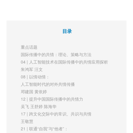
60 | 全球文明倡议的时代意涵、舆论反应与传播思
在提升国际传播效能的同时，促进人类命运共同体理念深入人
考
心。在技术所带来的更多元的传播主体和更微观的传播场景变革
孟美辰 张久安
下，人工智能也将与国际传播中的共情传播进一步融合，并呈现
【圆桌论坛】
目录
出“情感-认知-行为”传播层次。
63 | 深化文明交流互鉴：全球视野中的地方传播实
践
重点话题
贺欣怡 张毓强
中国国际传播研究的边界拓展与自主性创新
国际传播中的共情：理论、策略与方法
新媒体
国际传播是一个充满多元学术传统的知识场域。近年来，随着国
04 | 人工智能技术在国际传播中的共情应用探析
68 | 海外社交媒体美国对华舆论战策略
际传播成为战略议题，各方力量百舸争流般探索着讲好中国故事
朱鸿军 汪文
及中方对策解析
08 | 以情动情：
的新理念和新路径。自二战结束以来，国际传播领域的知识生产
以“流浪气球”事件为例
人工智能时代的对外共情传播
张周项
就受到美国主导的西方范式的影响，从概念到理论，从话语到实
邓建国 黄依婷
国际视野
践，都难以摆脱冷战社会科学所遗留的中心与边缘、先进与落
12 | 提升中国国际传播中的共情力
72 | 信息战视角下西方营销传播对俄罗斯影响力研
后、传播与同化等逻辑框架。与此同时，在一个控制与抵抗的权
吴飞 王舒婷 陈海华
究
力关系中，发展中国家所期待的“一个世界、多种声音”愿景也展
17 | 跨文化交际中的常识、共识与共情
吴非 李旋
王敬慧
77 | 重大国际事件报道中的中国国家形象框架
现出国际传播理应具备的异质性、包容性和正义性。在近年来中
21 | 联通“自我”与“他者”：
与话语建构
国国际传播研究取得的成果基础上，中国的国际传播研究需要立