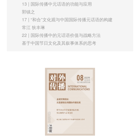
话”的情境。应对中国故事进行国际化表达，构建中国故事的海
13 | 国际传播中元话语的功能与应用
外叙事体系，提升中国话语的感召力和国际传播影响力。中外合
郭镇之
17 | “和合”文化观与中国国际传播元话语的构建
作出品的纪录片《柴米油盐之上》是推动中国减贫故事“出海”的
常江 狄丰琳
一次有益尝试。该片采用“第三者”叙事，汇聚多方力量讲述普通
22 | 国际传播中的元话语价值与战略方法
中国人圆梦小康的故事，通过拓展外宣渠道，创新话语体系，有
基于中国节日文化及其叙事体系的思考
效助力减贫故事走出去，具有重要启示意义。
陈先红
27 | 超越霸权：中国国际传播元话语的创新与建构
匡恺 刘勇亮
从“安全化”到“去风险”：国际政治中的风险话语研究
32 | 元话语与阐释共同体：美国全球传播的动态机
基于特定社会建构和意识形态立场的风险话语为各国开展国家安
制
全实践提供了重要依据，也成为少数西方国家遏制中国发展的工
马立明 林汶莹
具。2023年4月以来，“去风险，而非脱钩”新战略的提出标志着
实践探索
37 | 生动立体向世界讲好中国式现代化的故事
美西方对华风险话语不仅在表述上完成了从“中国威胁论”“中美脱
孙尚武
钩”到“去风险”的更新迭代，更实现了从“安全化”到“去风险化”的
42 | 中国特色企业全球总体形象构建：
话语内核转向。它看似放弃了“以中国为威胁”的进攻姿态和“脱
企业全球发展形象概述与展望
钩”的逆全球化立场，实则意在扩大遏制空间、占据道德高地，
黄传斌