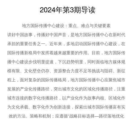
周鑫宇
义。
2024年第3期导读
65 | 以文化传播为媒讲好新时代中国故事——“中国
文化对外传播：话语体系与国家形象” 研讨会综述
邹莉 俞洪亮
地方国际传播中心建设：重点、难点与关键要素
【圆桌论坛】
讲好中国故事，传播好中国声音，是地方国际传播中心在新时代
68 | 谁的TikTok：国际传播视野中的数字平台 姬德
承担的重要任务之一。近年来，多地启动国际传播中心建设，在
强 张毓强
新媒体
国际传播新格局中发挥着越来越重要的作用。目前，地方国际传
73 | 联结认同与建立共鸣：《中国日报》系列纪录
播中心建设步伐明显提速，下沉趋势明显，同时面临地方媒体规
片的国际传播空间叙事研究 张岩 周书怡
模有限、文化壁垒仍存、资源整合力度不足等挑战与阻碍。新征
国际视野
程上，面对复杂的国际传播格局，地方国际传播中心应聚焦城市
77 | 新海诚动画电影的跨文化传播研究与启示 张华
袁源远
发展的产业化传播路径，突出城市文化的区域化传播路径，注重
城市连接的数字化传播路径，以产业化作为故事内核、区域化作
为文化承载、数字化作为创新连接，探索出城市国际传播富有实
效的方法、策略和机制；应遵循“战略目标选择—路径落地优化
—传播效能评估”动态流程，以发展眼光调整建设路径，切实推
动国际传播提质升级；应以协同性跨文化实践来提升中外民众共