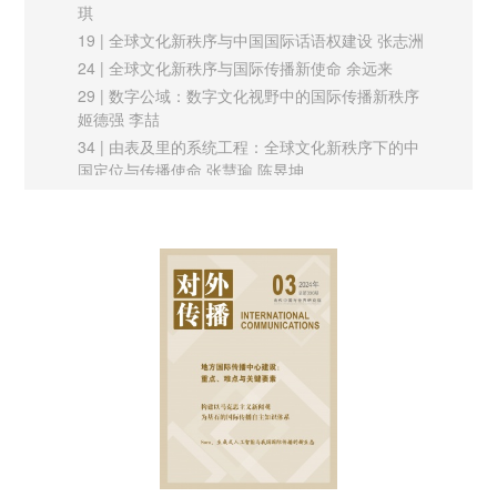
琪
播、构建城市全球竞争优势的重要方面。城市品牌及其传播力建
19 | 全球文化新秩序与中国国际话语权建设 张志洲
设，既要有艺术的想象，也要有科学的路径和方法，特别是艺术
24 | 全球文化新秩序与国际传播新使命 余远来
思维、艺术思想和艺术方法，在城市品牌塑造和国际传播中发挥
29 | 数字公域：数字文化视野中的国际传播新秩序
着重要的驱动作用。
姬德强 李喆
34 | 由表及里的系统工程：全球文化新秩序下的中
国定位与传播使命 张慧瑜 陈昱坤
作为“人民足球”的“村超”：本土媒介景观的塑造路径及其启示
39 | 国际传播与全球文化新秩序：文化共同体的构
作为群众自发举办的乡间赛事，“村超”从黔东南走向全国乃至世
建与探究 何洋 麻争旗 何丹宁
界，成为中国本土媒体奇观全球传播具有较强代表性的案例。中
实践探索
43 | 城市品牌国际传播中的艺术思维和艺术路径 眭
国式现代化是人口规模巨大的现代化，是全体人民共同富裕的现
谦 师欣楠
代化，是最为典型的人民故事。因此，中国生产的替代性景观，
48 | 作为“人民足球”的“村超”：本土媒介景观的塑造
注定是一幅带有人民性的、源于百姓日常生活的带有想象力的大
路径及其启示 马立明 袁嘉婧
53 | 新时代城市形象刊物国际传播的创新路径——
型画卷。依托媒体奇观/景观理论来分析，作为“人民足球”的“村
以《北京》杂志为例 卜颖颖 林宏宇
超”综合了此岸与彼岸、解构与重构、迎合与抵抗等不同维度，
理论平台
体现了策划者的造景思维，刺破超级景观的包围，在西方主导的
57 |“国潮”咖啡馆与当代中华文化传播 胡钰 陈宇
景观霸权中探索出一条突围之路，对中国国际传播有较强启示意
62 | 人类命运共同体理念对周边国家的传播 周嘉颖