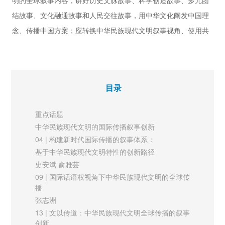
明的全球叙事内容，讲好历史文脉故事、科学创造故事、多元团
势
结故事、文化融通故事和人民交往故事，用中华文化阐发中国理
基于CNKI数据库的知识图谱分析
孟伦 易雨倩
念、传播中国方案；应转换中华民族现代文明叙事视角、使用共
【圆桌论坛】
同价值叙事、运用多种修辞技巧，提升中华民族现代文明全球传
68 | 粤港澳大湾区国际传播：
播的效果。
核心价值、区域品牌与数据共通
刘雯靖 邹军
目录
推动新时代新闻发布事业迈上新台阶
新媒体
73 | 社交媒体短视频对外讲好中国故事的叙事特征
2023年是我国系统化、制度化推进新闻发布工作40周年。40年
重点话题
张海霞 刘久晖
来，新闻发布工作已成为国家治理体系的重要组成部分，发布权
中华民族现代文明的国际传播叙事创新
国际视野
威信息、回应舆论关切，在对内凝心聚力、对外展示良好形象方
04 | 构建新时代国际传播的叙事体系：
77 | 《联合早报》中国两会图片报道的启示：
面发挥了特殊重要的作用。当前，要切实树立效果导向、发扬勇
基于中华民族现代文明特性的创新路径
具象性叙事与场景化构建
史安斌 俞雅芸
于担当精神、努力锻造能力水平、坚持以习近平新时代中国特色
彭伟步
09 | 国际话语权视角下中华民族现代文明的全球传
社会主义思想为指导，把握形势、讲求规律，与时俱进、扎实推
播
进，推动新闻发布事业再上新台阶，为推进国家治理体系和治理
张志洲
能力现代化、讲好中国故事、展示中国形象贡献智慧和力量。
13 | 文以传道：中华民族现代文明全球传播的叙事
创新