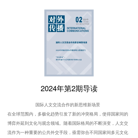
的战略选择
之问、时代之问。
郭毅
28 | 多元主体参与中国地方文化国际传播的协同路
Sora、生成式人工智能与我国国际传播的新生态
径探析
杨恬
以ChatGPT和Sora为代表的生成式人工智能技术正在引发国际
实践探索
传播领域的广泛讨论。关于此类技术的实践和应用成为国际传播
33 | 短视频赋能国际传播的实践与思考
知识生产的前沿领域。从内容生产力的提升到对社会文化领域的
徐和建 张轶群
影响再到潜在的伦理和法律风险，生成式人工智能推动着国际传
36 | 求索传播审美视域下的全球“诗意栖居地”
播的生态转型。以中国为方位，紧抓技术创新的机遇，建立审慎
双语纪录片《万象中国》的生活方式传播美学初探
王唯一 姜飞
的规制体系，积极加入生成式人工智能的全球竞合场域，推动其
2024年第2期导读
40 | 青年亚文化如何在跨文化传播中“破壁”
成为国际传播能力建设的正向力量，成为亟需研讨的时代议题。
基于“Z世代”眼中的“科目三”专题调查
国际人文交流合作的新思维新场景
杨红 孙涵
44 | 新形势下国际传播叙事策略初探
在全球范围内，多极化趋势引发了新的冲突格局，使得国家间的
李宇
博弈外延到文化与观念领域。随着国际格局的不断演变，人文交
48 | 中国考古故事对外传播的探索与实践
流作为一种重要的公共外交手段，亟需弥合不同国家间多元文化
吴海云