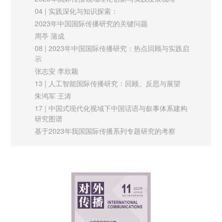
（authority）模式，是以国家需求导向，以国际传播能力培养为
以“从历史看当下”英文播客为例
04 | 实践深化与知识探索：
杜国东
核心内容，复合其他学科尤其是语言能力的“国际传播+”模式。
2023年中国国际传播研究的关键问题
国际视野
适应新时代中国与世界国际关系、国际格局的变化以及当下媒介
周亭 蒲成
76 | 全球软实力评价体系的变革与重构
技术引发的全域性、生态性、颠覆性变革，未来国际传播人才培
08 | 2023年中国国际传播研究：热点回顾与实践启
赵瑜佩 方兴东
示
养亟需走向分散枢纽模式（hub），通过在不同专业、学科复合
张志安 李欣颖
国际传播能力培养，实现从“国际传播+”走向“+国际传播”，从不
13 | 人工智能国际传播研究：回顾、反思与展望
同专业、学科赋能国际传播走向国际传播赋能不同学科、专业，
朱鸿军 王涛
实现因校、因专业制宜的国际传播人才培养模式创新和专业、学
17 | 中国式现代化视域下中国话语与叙事体系建构
研究图谱
科体系建设，解决中国国际传播在专业领域的结构性失语。
基于2023年我国国际传播系列专题研究的考察
沈正赋
元宇宙与中国传统文化沉浸传播融合策略探析
22 | 以效能为导向：作为“世界之中国”的国际传播新
随着元宇宙发展和研究进入全新阶段，各级政府和相关行业、企
进路
业都在积极探索元宇宙如何赋能文化产业，传统文化元宇宙化也
谢清果 胡羽佳
27 | 2023年国际传播领域的理论创新与实践发展
将成为其中一个重要方向。保护、传承和弘扬传统文化，会有效
廖圣清 付饶 刘敏
增强国家凝聚力和国际影响力。元宇宙所具备的媒介综合优势为
实践探索
中国传统文化沉浸传播提供了新的路径和方向。作为下一代媒介