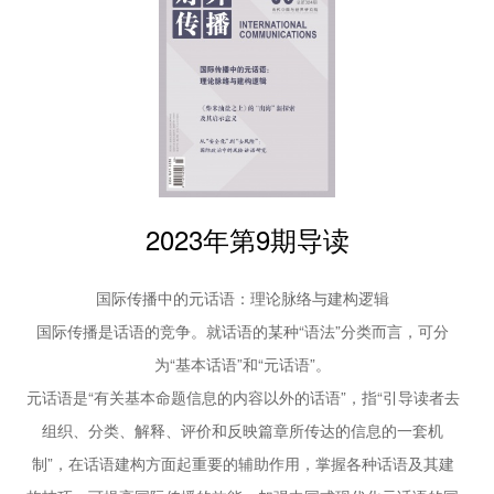
可供性视角下的主流媒体创新实践
西方国家在对日本排放核污水的报道中采取了双重标准。长期以
吴璟薇 阎庆宜
来，环境问题一直是西方国家设置国际议程、打压他国的手段，
31 | 融合与重塑：中华文化国际传播的智能技术应
用及趋势
但是对于此次事件中的日本，西方国家忽略了针对放射性元素长
殷乐 申哲
期影响的研究尚不充分的事实，指出日本的排放有“安全性保
实践探索
障”。对于国际舆论质疑的排放缺乏第三方验证和监督，以及针
36 | 以学术外译助力中国学术观点“走出去”
对是否有除排海以外的其他方案的讨论，西方主流媒体仅有少量
专访中国外文局原副局长兼总编辑黄友义
王一赛
提示，大多显示出冷漠和事不关已的态度。当前的国际舆论中，
2023年第9期导读
40 | “一带一路”倡议中的青年与对非传播
西方媒体与日本政府、媒体的话语高度一致，实际上是形成了科
李洪峰
学理性的话语霸权。首先，它用短期的、由日本单方面提供的数
国际传播中的元话语：理论脉络与建构逻辑
43 | 国际“Z世代”群体中国观的塑造与传播
据置换和混淆长期的、未来的风险可能；其次，它有选择地将日
刘新鑫 翟慧霞
国际传播是话语的竞争。就话语的某种“语法”分类而言，可分
本政府邀请的国际原子能机构提供的评估报告作为唯一的科学标
48 | 新时代中国企业海外传播的困境与进路
为“基本话语”和“元话语”。
杜国东
准依据，有意模糊了国际原子能机构只是根据日本的授权提供了
元话语是“有关基本命题信息的内容以外的话语”，指“引导读者去
理论平台
排海方案的评估，而非全部核污染水处理方案的评估；最后，它
组织、分类、解释、评价和反映篇章所传达的信息的一套机
53 | “新新媒体”与“新新儒学”的未来
还有意识地制造错误印象，让人们忽略核污水排海对全球海洋环
制”，在话语建构方面起重要的辅助作用，掌握各种话语及其建
对话国际儒学联合会荣誉顾问成中英
境的影响，以及诸多全球海洋治理的国际组织的发声与反对。它