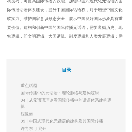
王君超
构技巧，可提高国际传播的效能。加强中国式现代化元话语的国
是一种被操控的、有选择的“科学”行为。这一事件的发展，以及
58 | 关于“中国方案”话语国际传播策略的思考
际传播话语体系建设，提升中国国际话语权，对于增强中国文化
陆佳怡
西方国家在国际舆论中对日本政府立场的完全倾斜，都让国际舆
软实力、维护国家意识形态安全、展示中国良好国际形象具有重
63 | 国际传播的“元话语”及其建构路径研究
论成为了国际政治中霸权主义的力量展演。
要价值。建构和创新中国的国际传播元话语，需要遵循历史、现
张军芳
实逻辑，即文明逻辑、大国逻辑、制度逻辑和人类发展逻辑；需
【圆桌论坛】
67 | 科学理性、后真相与人类交流的未来
要统摄文明、民族与意识形态的内部要素，节奏、规范与国际秩
日本核污染水排海的西方话语霸权展演
序的外在环节，以及技术、冲突与群体情绪的宏观视野。找准核
及其根源剖析
心立场与根本观点，以人民为中心、兼顾文明与价值多样性、立
潘璟玲 张毓强
目录
足中国化与全球化，是打造国际传播元话语的关键。
新媒体
72 | “通信-传媒”技术融合视角下的传统文化传播
重点话题
与数字文明构建
《柴米油盐之上》的“出海”新探索及其启示意义
国际传播中的元话语：理论脉络与建构逻辑
卢迪 刘湘渼
中国脱贫攻坚战取得全面胜利，为全球减贫事业贡献了中国方案
04 | 从元话语理论看国际传播中的话语体系建构逻
国际视野
辑
与中国智慧。向世界讲好中国减贫故事，是加强我国国际传播能
76 | 海外华人社群的中华文化数字化再嵌
程曼丽
力建设的重要抓手。面对“西强我弱”的传播格局，中国减贫故事
基于新加坡华裔青年乐团的个案研究
09 | 中国式现代化元话语的建构及其国际传播
的国际传播既不能落入西方的话语窠臼，也不能陷入“自说自
李欣 张嘉宇
许向东 丁兆钰