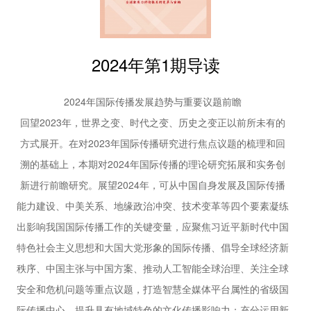
41 | 中国企业国际传播人才能力提升路径研究
际传播的学术议程、拓展国际传播的实践面向，成为当下的重要
周敏 赵秀丽
问题。国际传播学者和区域国别学者的自觉、创新合作将展现
45 | 地方国际传播的话语创新路径
出“双向奔赴”的不竭动能。
2024年第1期导读
基于柳州市融媒体中心实践的探讨
黎寒池 李斌
50 | 亚太供应链的叙事转向与应对
2024年国际传播发展趋势与重要议题前瞻
陈超 罗慧芳
回望2023年，世界之变、时代之变、历史之变正以前所未有的
理论平台
方式展开。在对2023年国际传播研究进行焦点议题的梳理和回
53 | 全球文明倡议视域下中非影视交流的重要价值
溯的基础上，本期对2024年国际传播的理论研究拓展和实务创
及其实现路径
龙小农 刘蕊萌
新进行前瞻研究。展望2024年，可从中国自身发展及国际传播
58 | 国际传播通约性议题的建构：以气候变化为例
能力建设、中美关系、地缘政治冲突、技术变革等四个要素凝练
陈强
出影响我国国际传播工作的关键变量，应聚焦习近平新时代中国
62 | 文明互鉴观视域下国际传播格局的发展与重塑
特色社会主义思想和大国大党形象的国际传播、倡导全球经济新
王洪波
秩序、中国主张与中国方案、推动人工智能全球治理、关注全球
66 | 构建海洋命运共同体 增进全人类海洋福祉
“环境、发展与人权：现代化进程中
安全和危机问题等重点议题，打造智慧全媒体平台属性的省级国
的海洋生态保护”国际研讨会综述
际传播中心，提升具有地域特色的文化传播影响力；充分运用新