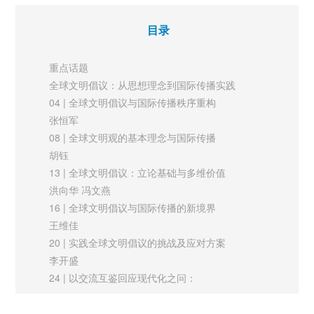
汤璇 季芳芳 何晶
新媒体
目录
哲学社会科学赋能国际传播：历史脉络与未来向度
74 | 中国风动画在国际传播中的应用研究
哲学社会科学是国际传播理论与实践的基础性支撑。包括新闻传
以《诗画二十四节气》为例
重点话题
播学在内的哲学社会科学各学科正在探索构建国际传播学科体
武宝贵
全球文明倡议：从思想理念到国际传播实践
国际视野
系、学术体系和话语体系的过程中形成合力。当下，需要进一步
04 | 全球文明倡议与国际传播秩序重构
77 | 俄乌冲突舆论战的新特点新范式
理清各个学科进入国际传播领域的历史逻辑、理论视角和经验边
张恒军
叶再春
08 | 全球文明观的基本理念与国际传播
界，进一步挖掘哲学社会科学学者的原创力、行动力和连接力，
胡钰
进一步发挥各类智库在知识生产和思想引领方面的潜能，努力发
13 | 全球文明倡议：立论基础与多维价值
挥好哲学社会科学在融通中外文化、增进文明交流、让世界更好
洪向华 冯文燕
读懂中国历史进程中的独特作用。
16 | 全球文明倡议与国际传播的新境界
王维佳
20 | 实践全球文明倡议的挑战及应对方案
航空航天摄影在对外传播中的实践与思考
李开盛
近年来，我国航空航天事业一路高歌猛进，逐步进入世界第一梯
24 | 以交流互鉴回应现代化之问：
队。通过新兴的传播模式，以影像为载体，对外积极传播我国航
全球文明倡议中的国际传播实践指向
空航天事业的成果，是我国向世界展示真实、立体、全面中国的
田浩