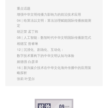
学术外译是中国学术“走出去”的重要助力和必要环节，承担着构
孙婉露 薛立胜
重点话题
73 | 用户生产短视频海外传播与国家形象建构
建中国自主知识体系、话语体系和叙事体系的重要使命。现阶
增强中华文明传播力影响力的前沿技术应用
蔡惠 何辉
段，囿于中外思想文化差异、学术外译平台和出版渠道有限、学
04 | 给算法以文明：算法治理赋能国际传播效能测
国际视野
定
术外译人才短缺等因素，学术外译仍面临诸多困难与挑战。本刊
77 | 长期危机时代背景下俄罗斯“Z世代”社交媒体消
胡正荣 孟丁炜
就中国学术外译的使命、国际受众对中国学术的关切与需求、学
费
08 | 人工智能：数智时代中华文明国际传播新范式
与政策因应
术外译工作的有效方式、学术外译人才的培养等问题，对中国外
相德宝 曾睿琳
李旋 吴非
文局原副局长兼总编辑黄友义进行深入访谈，以期为中国学术外
12 | 沉浸化、剧场化、互动化：
译的发展提供专业建议和有益参考，助力提升中国学术传播力影
数字技术重构下的中华文明认知与体验
姬德强 白彦泽
响力。文章认为，学术外译要坚持受众思维，加强学者、译者、
16 | 新兴媒介技术在中华文化海外传播中的应用策
平台协同协作，加快培养新时代中国学术外译高层次人才，为构
略探析
建中国话语体系，助力中华文化、中国经济走向世界等创造有利
张莉 叶旻尔
环境。
21 | 中华传统文化传播的技术创新趋势
基于专利数据的实证研究
周葆华 夏雯婧
科学理性、后真相与人类交流的未来
26 | 技术赋能中华文明国际传播：
——日本核污染水排海的西方话语霸权展演及其根源剖析