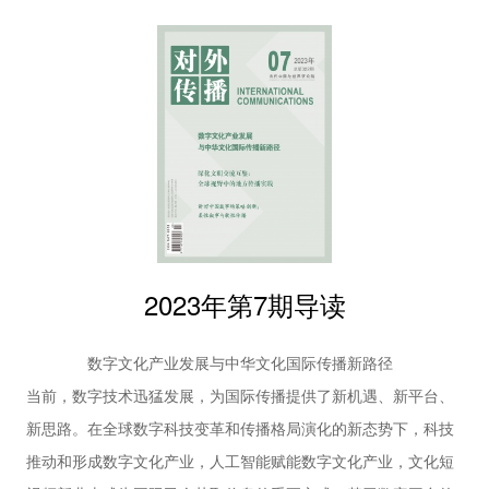
一个重要方式，也是专业摄影记者在这个大国重器不断涌现的新
29 | 全球文明倡议：推动人类文明交流互鉴的中国
方案
时代的职责和使命。要在过往实践基础上，做到拍摄规程致细，
邢丽菊 杨惠迪
响应受众美学呈现诉求；编辑发稿求精，组队开拓多元传播渠
实践探索
道；跟进热点，互动交流，巩固传播效果，探索对外传播中我国
33 | 对外阐释好共同富裕的策略浅析
航空航天摄影改进之法，为我国营造更加良好的国际舆论环境、
董煜 吴琼静 何珊 张嘉琪
37 | 文明交流互鉴视域下
提高影响国际舆论的能力，进而为提升国家形象作出贡献。
中阿数字文化产业合作特点与进路
唐佳梅 王远
41 | 海外华侨华人在中国国家形象建构中
的作用机制研究
2023年第7期导读
符绍强 黄爱武
45 | 如何做好新时期对美涉侨报道
数字文化产业发展与中华文化国际传播新路径
陈孟统
当前，数字技术迅猛发展，为国际传播提供了新机遇、新平台、
理论平台
新思路。在全球数字科技变革和传播格局演化的新态势下，科技
49 | 关于推动中华文化更好走向世界的理论思考
周树春
推动和形成数字文化产业，人工智能赋能数字文化产业，文化短
52 | “Z世代”与粉丝文化：