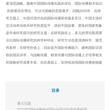
任晓东 王刚 禹雪
家顶层战略。随着中国国际传播实践的深化，国际传播相关知识
49 | 以食为媒：
的探索也在理论、方法与策略的层面展开。回顾2023年，在研
中华美食文化国际传播的机制与策略
究主题上，中国式现代化的国际传播获得最多关注，中国主场外
吴璟薇 阎庆宜 曹伟
交活动牵动相关研究热度提升，讲好中国故事、塑造好国家形象
理论平台
54 | 新时代中国法治话语国际传播新思维
是学者经常探讨的研究主题；在研究路径上，多元的理论取用显
张法连 陈志君
示出国际传播研究的跨学科特征，研究方法也更强调科学、规范
58 | 传统文化的在地性连结、现代化转型
和多样；在研究价值上，回应提升国际传播能力、建构国际话语
和生活化升维
权的现实诉求，与战略传播、精准传播与国际传播人才培养相关
曲茹 亢艳丽
的策略研究成果丰富。在此基础上，应持续加强国际传播效能建
62 | 场域理论视角下
中国当代文学海外传播的困境探析
设，讲述中国式现代化的鲜活故事；以数字技术赋能国际传播，
张海燕
提升国际话语“议价空间”；把握关键事件节点，角力国际传播叙
【圆桌论坛】
事的舆论场。
66 | “全球地方”视角下的中国国际传播新格局
目录
张毓强 姬德强
平台时代的国际传播人才培养模式重构
新媒体
重点话题
传统的中国国际传播人才培养模式是典型的集中权威
71 | 历史文物议题的对外传播实践探索
2023年国际传播领域理论创新与实践发展梳理