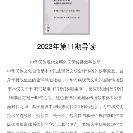
32 | 展示丰富多彩、生动立体的中国形象
的集合体，元宇宙将重塑未来的文化生产方式和消费习惯，可以
基于中国国家形象全球调查（2021）的思考
通过建立元宇宙中国传统文化资源库、元宇宙物质遗产/非物质
当代中国与世界研究院课题组
36 | 华裔新生代赓续中华文脉传播实践研究
遗产博物馆档案馆以及将传统节日元宇宙化等方式，推动实现在
曲凤荣
元宇宙媒介中讲好新时代中国故事。
40 | 文化记忆视域下文博类节目的国际传播和认同
2023年第11期导读
建构
周琼 甘佳霭
中华民族现代文明的国际传播叙事创新
45 | 元宇宙与中国传统文化沉浸传播融合策略探析
何佳雨
中华民族文化自信是中华民族现代文明全球传播的叙事原点。置
理论平台
身于挑战重重的全球风险社会，中华民族现代文明的国际传播叙
49 | 平台时代的国际传播人才培养模式重构
事不仅关乎于“我们是谁”和“我们从哪里来”，更应积极回应“我们
相德宝 曾睿琳
到哪里去”这一时代之问。这也要求我国国际传播叙事体系应直
54 | 中国对美数字公共外交：困境与挑战
面时代之问、基于建设中华民族现代文明作出创新，将中华文明
王莉丽 郑博临
59 | 讲好中国式现代化故事的几个聚焦点
突出的连续性、创新性、统一性、包容性与和平性视作新时代国
方佳辰 李秀云
际传播叙事体系创新的立足点和出发点；要精选中华民族现代文
63 | 中国国际传播的热点议题、研究脉络及发展趋