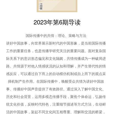
讲述中国故事要坚持“一国一策”“一群一策”，推动构建中国话语
陈颖群
和中国叙事体系，在“敢讲”“能讲”“会讲”的同时，进一步丰富讲好
38 | 以学术出版助力中国学术“走出去”
中国式现代化故事的对外传播叙事话语。与此同时，讲好中国故
鲁大东
2023年第6期导读
41 | 新闻评论短视频助力国际传播的思考与启示
事要强化问题导向，做好顶层设计，有针对性地进行战略布局和
以中国日报社《大家热评》栏目为例
策略创新。在国际传播语境下，柔性叙事和软性传播具有积极价
国际传播中的共情：理论、策略与方法
赵满丰
值，值得进行探索和尝试，充分运用国际受众喜闻乐见、易于接
讲好中国故事，向世界展示新时代的中国形象，是当前国际传播
44 | 讲好中国故事的策略创新：
受的内容和形式讲好中国故事，展现可信、可爱、可敬的中国形
柔性叙事与软性传播
工作的重要任务，也是传播学研究关注的重要问题。面对复杂国
象。
李宇
际关系下的意识形态偏见和文化隔阂，共情传播成为一种破局进
48 | 中医药国际传播在中东欧的发展路径探析
路。共情源于对他人情感状况的认知和理解，并产生替代性的情
李永强
感反应，可以通过自下而上的自动模仿机制或自上而下的观点采
理论平台
择机制产生作用。在国际传播中，唤醒受众共情为讲好中国故
53 | 国际传播效能提升路径
基于传播学理论和研究的探讨
事、传播好中国声音提供了有效路径。通过深入了解中国文化、
李喜根
历史和社会背景，运用多模态传播手段，聚焦个体命运，弘扬传
57 | 新一代人工智能技术引领下的国际传播领域新
统文化价值，反映时代特色，注重细节描述等方式方法，生动鲜
趋势
活的中国故事，架起不同文化间互相尊重、理解和交流的桥梁，
王维 张锦涛