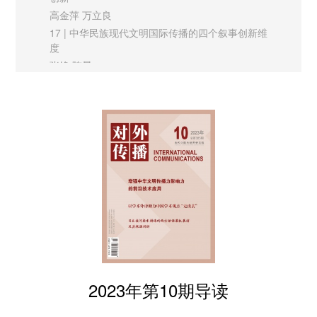
高金萍 万立良
中国乡村体育赛事“燃爆”海外的启示意义
17 | 中华民族现代文明国际传播的四个叙事创新维
体育是人类社会的共同语言，在国际传播报道中发挥着独特作
度
张铮 陈晨
用。乡村体育赛事无疑是乡土文化和现代体育的完美融合，不仅
22 | 中国当代文化符号国际传播的叙事体系建构
让人们感受到乡土文化旺盛的生命力和感召力，而且能从更深层
冯月季
次审视乡村文化的独特价值。近年来，越来越多群众性体育赛事
特稿
不断“出圈”，继“村BA”篮球赛火爆后，贵州“村超”足球赛和海
27 | 推动新时代新闻发布事业迈上新台阶
南“村排”排球赛也横空出世“圈粉”，迅速形成一场以世界“三大
郭卫民
实践探索
球”赛事为基础的现象级全民嘉年华。这种火爆现象不仅展示了
30 | 杭州亚运会的国际传播创新实践及其启示
乡村体育活动的文化特色，而且展现了中国农村发展风貌和人类
王益莉
命运共同体的共同情感。外宣媒体要持续做好新时代乡村体育赛
34 | 中国乡村体育赛事“燃爆”海外的启示意义
事报道，不仅能够提升对外报道的传播效果，激发海内外受众的
杨军 朱兴鑫
情感共鸣，还能促进跨文化交流，增强国家文化软实力和中华文
38 | 转型与重构：“一带一路”精准传播的新范式
贺永祥 王小杨
明传播力影响力。
2023年第10期导读
理论平台
43 | 非遗的流变：城市现代文明的建设逻辑与叙事