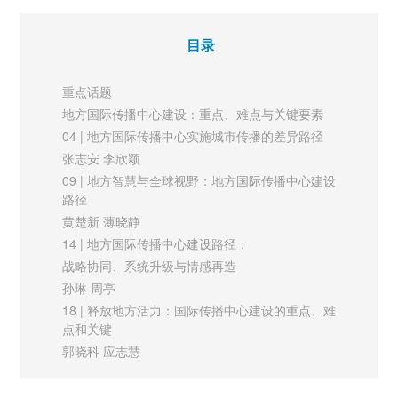
述中国地方故事自主性，以联通国际社区内外的媒体矩阵建设增
目录
进地方文化传播的深度与广度；应把握人才培养、媒体融合、技
术应用、平台渠道和资源整合等多个关键要素，协同发力，让世
重点话题
界读懂中国，实现地方国际传播的高质量高水平发展。
地方国际传播中心建设：重点、难点与关键要素
04 | 地方国际传播中心实施城市传播的差异路径
构建以马克思主义新闻观为基石的国际传播自主知识体系
张志安 李欣颖
09 | 地方智慧与全球视野：地方国际传播中心建设
目前，我国的国际传播虽然在中国式现代化的实践进程与鲜活经
路径
验中取得一些成果，但更多是以中国的在地性经验去注解和印证
黄楚新 薄晓静
西方国际传播理论，而我们自身的国际传播大量借鉴外来概念与
14 | 地方国际传播中心建设路径：
体系，建立在西方国际传播基础之上，由于外来理论的普遍性无
战略协同、系统升级与情感再造
孙琳 周亭
法应对中国场景的特殊性，导致其对新时代涌现出丰富多彩的国
18 | 释放地方活力：国际传播中心建设的重点、难
际传播实践的学术解释力和引领力不足。因此，我国国际传播的
点和关键
历史使命在于构建以马克思主义新闻观为基石的自主知识体系，
郭晓科 应志慧
从而使中国特色的国际传播从潜在的“自在”存在到超越自身的“自
23 | 地方国际传播中心的功能定位、建设难题与中
小城市
为”存在，以更大的底气科学地回答中国之问、世界之问、人民