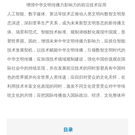
增强中华文明传播力影响力的前沿技术应用
创新
胡钰 朱戈奇
人工智能、数字媒体、算法等技术正推动人类文明向数智文明形
48 | 话语赋能中国式现代化国际传播
态演进，深刻变革生产关系，成为未来新型文明形态的新传播主
唐青叶 张稳
体、场景和范式。智能技术标准、规制潜移默化展现中国观，形
53 | 如何优化针对海外年轻受众的国际传播
塑世界观。因此，增强未来中华文明传播力影响力，应抓住智能
基于马来西亚和巴西实地调查的分析与思考
技术发展契机，以技术赋能中华文明传播，引领数智文明时代的
李宇
57 | 新时代中医药国际传播的实践逻辑与可行路径
中华文明传播；应加强技术领域规制建设，强化中国价值观在国
李思乐 孙喆
际社会中的持续呈现，并在发展前沿技术的同时形塑具有中国特
60 | 中华文化对外传播的价值范式与路径创新
色的世界观并向全世界人类传递；应回归对受众的文化关怀，在
赵子忠 程凯帆
利用技术丰富文化表现的同时，激发不同文化背景受众对中华传
【圆桌论坛】
统文化的共情；应把国际传播放入国际政治、经济、文化整体环
64 | “数智华流”新趋势下的“模式出海”
与国际传播生态重构
境中进行综合化结构化分析，从宏观视野出发客观真实地衡量国
刘滢 朱泓宇
际传播效能水平，从而完善国际传播效能体系的构建。
新媒体
69 | 新时代政党议题对外传播路径探析
目录
以学术外译助力中国学术观点“走出去”
以《中国3分钟》系列特别节目为例