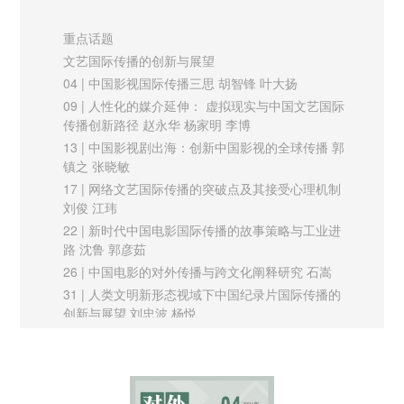
随着国际传播的下沉，乡村正以其丰富多彩、源远流长的乡村历
重点话题
史文化，守望相助、与人为善的乡土社会关系，天人合一、和谐
文艺国际传播的创新与展望
共生的乡村生产生活方式和餐饮民宿，以及体验农业与沉浸式游
04 | 中国影视国际传播三思 胡智锋 叶大扬
戏等乡村新兴产业等资源禀赋，成为世界了解中国的重要窗口和
09 | 人性化的媒介延伸： 虚拟现实与中国文艺国际
传播创新路径 赵永华 杨家明 李博
中国国际传播的研究高地。当前我国乡村对外传播面临渠道搭
13 | 中国影视剧出海：创新中国影视的全球传播 郭
建、技能素养培育与体制机制建设迟滞、文化创新与交流互鉴意
镇之 张晓敏
识缺失等问题，亟需以非语言文化意象、物质性媒介和数字化技
17 | 网络文艺国际传播的突破点及其接受心理机制
刘俊 江玮
术支撑的品牌传播内容，在文化接近性市场发力，浸润世界人民
22 | 新时代中国电影国际传播的故事策略与工业进
日常生活。讲好中国乡村故事，应以乡村为方法，以中国为田
路 沈鲁 郭彦茹
野，以全球为视角，为解决全球发展性难题贡献中国方案与中国
26 | 中国电影的对外传播与跨文化阐释研究 石嵩
智慧。
31 | 人类文明新形态视域下中国纪录片国际传播的
创新与展望 刘忠波 杨悦
36 | 生成、连接与扩散：基于生成式AI的文艺国际
双重认同：铸牢中华民族共同体意识与提升国际传播能力相互赋
传播考察 蒋东旭 陈俊宇
能
实践探索
41 | 文明互鉴理念对新时代中国跨文化传播的实践
铸牢中华民族共同体意识既符合中华民族内生的多元一体逻辑，