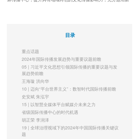
林恬
技术、新方法面向国际社会做好中华优秀传统文化的阐释、传
【圆桌论坛】
播；积极有效开展国际舆论斗争，深耕厚植做好周边传播；
69 | “双向奔赴”：国际传播学与区域国别学的理论互
鉴
以“中国善意”聚合强调共情的“暖实力”，营造良好外部舆论环
姬德强 张毓强
目录
境，为构建人类命运共同体作出贡献。
新媒体
74 | “Z世代”参与国际传播内容生产的创新探索
重点话题
新时代中国法治话语国际传播新思维
以“我与中国的美丽邂逅”短视频栏目为例
2024年国际传播发展趋势与重要议题前瞻
讲好新时代中国法治故事离不开中国法治国际传播。坚定法治自
刘韬 孙苗苗 李思明
05 | 习近平文化思想引领国际传播的重要议题与发
国际视野
展趋势前瞻
信，创新思维法治话语建构是法治国际传播工作的重中之重；提
78 | 美式民主的叙事逻辑与应对策略
王海璇 洪向华
升国家法律翻译能力，尤其国家法律翻译传播能力，是中国法治
朱玲玲
10 | 迈向“平台世界主义”：数智时代国际传播前瞻
国际传播的前提保障。国家法律翻译传播能力具体体现为法律翻
史安斌 朱泓宇
译思维能力和误译纠错能力，法律翻译思维能力的目标是坚定维
15 | 以智慧全媒体平台赋媒介未来之力
护和塑造法治中国形象，而误译纠错能力则重在纠正和重塑因误
省级国际传播中心的时代机遇
胡正荣 李润泽
译产生的不良影响。只有两者并重，才能有效提升中国法治话语
19 | 全球治理视域下的2024年中国国际传播关键议
的国际传播效能。
题