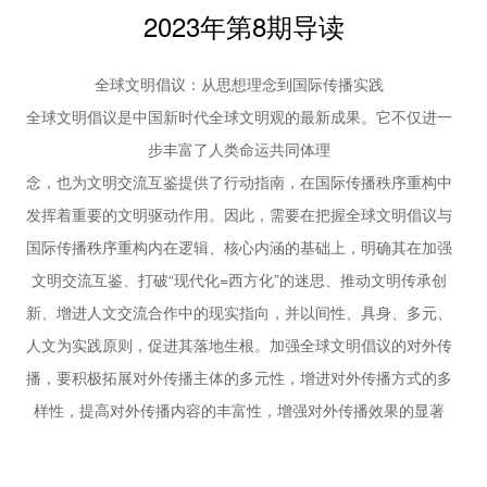
实现“以中国为风险”的精确“脱钩”。借助强调“风险”而非诉诸“安
47 | 《柴米油盐之上》的“出海”新探索及其启示意义
2023年第8期导读
华露欣 辛红娟
全”的话语重心变化，美西方也意图进一步转移盟友间和国家内
51 | 精准施策全面提升涉台内容英文国际传播效能
部矛盾，掩盖自身国家安全能力衰退的事实，这最终可能带
全球文明倡议：从思想理念到国际传播实践
胡美东
来“去风险化”风险话语的全球散逸。
全球文明倡议是中国新时代全球文明观的最新成果。它不仅进一
54 | 聚焦“Z世代”：中华文化主题对外出版动态观察
张璇
步丰富了人类命运共同体理
理论平台
念，也为文明交流互鉴提供了行动指南，在国际传播秩序重构中
58 | 从“安全化”到“去风险”：
发挥着重要的文明驱动作用。因此，需要在把握全球文明倡议与
国际政治中的风险话语研究
国际传播秩序重构内在逻辑、核心内涵的基础上，明确其在加强
周庆安 李慧韬 刘勇亮 韩昊鹏
文明交流互鉴、打破“现代化=西方化”的迷思、推动文明传承创
63 | 媒介生成性视角下中国式现代化的国际传播
乔振祺
新、增进人文交流合作中的现实指向，并以间性、具身、多元、
66 | 加快构建中国特色战略传播体系
人文为实践原则，促进其落地生根。加强全球文明倡议的对外传
不断增强中华文化影响力
播，要积极拓展对外传播主体的多元性，增进对外传播方式的多
2023战略传播论坛综述
样性，提高对外传播内容的丰富性，增强对外传播效果的显著
王岩 宁雨奇
性，为世界文明交流互鉴打开新局面，共同守护人类文明发展的
【圆桌论坛】
69 | 中国国际政治传播研究的核心问题与理论创新
未来。