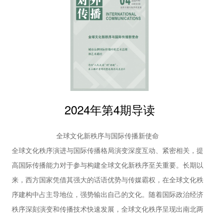
范导 朱清河 时潇锐
也是推动构建人类命运共同体的重要支撑性力量。国际传播既从
45 | 新时代讲好中国乡村故事的资源禀赋与可行路
国家层面推动各国文明交流互鉴，也伴随着全球地方化发展在地
径 沙垚 汤继运
50 | 文学“走出去”双线策略的实践探析 刘芳念
方形成了多民族、多主体共同参与的新趋势。对国际传播工作而
理论平台
言，铸牢中华民族共同体意识代表了一种内部凝聚力和故事一致
54 | 在文明交流互鉴中构建国际文化传播新格局 洪
性的形成；对铸牢中华民族共同体意识而言，国际传播工作在实
向华 杨佳惠
践中强化了中华民族的内在认同与多元一体逻辑。二者的双重认
58 | 新时代中国特色政党外交提升国家形象的路径
分析 杨扬 周燕湘
同具有重要的研讨价值，同时具有相互赋能的实践空间。
2024年第4期导读
63 | 新形势下中国智库国际传播的经验借鉴与路径
探索 费雯俪
【圆桌论坛】
全球文化新秩序与国际传播新使命
68 | 双重认同：铸牢中华民族共同体意识与提升国
全球文化秩序演进与国际传播格局演变深度互动、紧密相关，提
际传播能力相互赋能 王一赛 张毓强
高国际传播能力对于参与构建全球文化新秩序至关重要。长期以
新媒体
来，西方国家凭借其强大的话语优势与传媒霸权，在全球文化秩
73 | 元宇宙文化传播体系初探——以虚拟身份认同
和数字版权生态建构为例 何佳雨 范红
序建构中占主导地位，强势输出自己的文化。随着国际政治经济
国际视野
秩序深刻演变和传播技术快速发展，全球文化秩序呈现出南北两
77 | 韩剧在拉美的流行传播与启示 朱振明